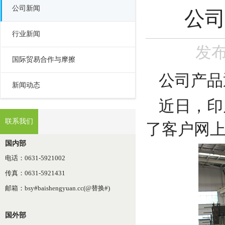
公司新闻
公
行业新闻
发布时
国际贸易合作与摩擦
公司产品
新闻动态
近日，印
联系我们
了客户网
国内部
电话：0631-5921002
传真：0631-5921431
邮箱：bsy#baishengyuan.cc(@替换#)
国外部