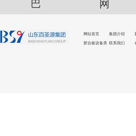
巴
网
网站首页
集团介绍
胶合板设备类
联系我们