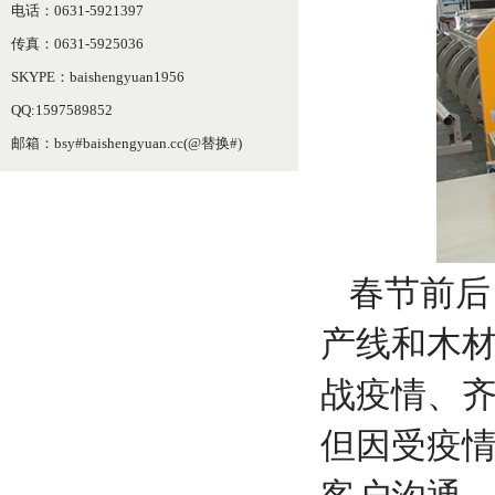
电话：0631-5921397
传真：0631-5925036
SKYPE：baishengyuan1956
QQ:1597589852
邮箱：bsy#baishengyuan.cc(@替换#)
春节前后
产线和木
战疫情、
但因受疫