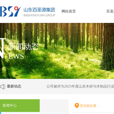
网站首页
百圣
N
新闻动态
EWS
最新动态
公司被评为2025年度山东木材与木制品行
新闻中心
您当前位置：