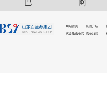
巴
网
网站首页
集团介绍
胶合板设备类
联系我们