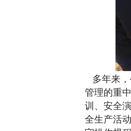
多年来，
管理的重
训、安全
全生产活