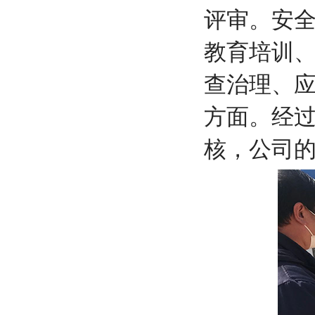
评审。安
教育培训
查治理、应
方面。经
核，公司