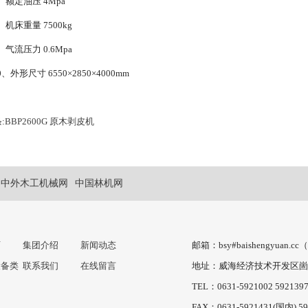
、额定油压 4Mpa
、机床重量 7500kg
、气流压力 0.6Mpa
0、外形尺寸 6550×2850×4000mm
:
BBP2600G 原木剥皮机
中外木工机械网
中国林机网
页
集团介绍
新闻动态
邮箱：bsy#baishengyuan.
设备类
联系我们
在线留言
地址：威海经济技术开发区崮
TEL：0631-5921002 592139
FAX：0631-5921431(国内) 5