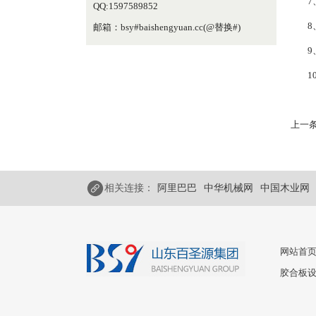
7
QQ:1597589852
8
邮箱：bsy#baishengyuan.cc(@替换#)
9
1
上一条
相关连接：
阿里巴巴
中华机械网
中国木业网
网站首
胶合板