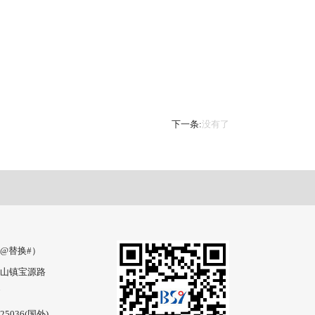
下一条:
没有了
cc（@替换#）
山镇宝源路
7
925036(国外)