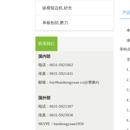
纵横锯边机,砂光
产
单板刨切,磨刀
联系我们
等特
国内部
电话：0631-5921002
1
传真：0631-5921431
2
邮箱：bsy#baishengyuan.cc(@替换#)
3
国外部
4
电话：0631-5921397
5
传真：0631-5925036
6
SKYPE：baishengyuan1956