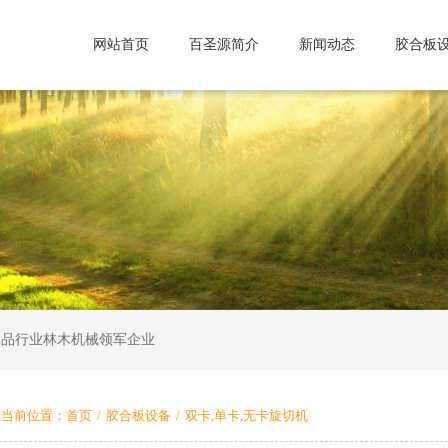
网站首页
百圣源简介
新闻动态
胶合板
制品行业林木机械领军企业
您当前位置：
首页
/
胶合板设备
/
双卡,单卡,无卡旋切机