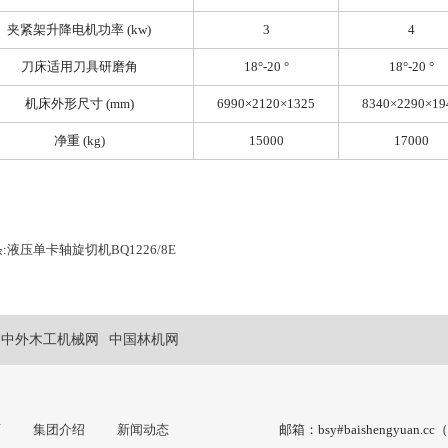
夹紧架升降电机功率 (kw)
3
4
刀床适用刀具研磨角
18°-20 °
18°-20 °
机床外形尺寸 (mm)
6990×2120×1325
8340×2290×19
净重 (kg)
15000
17000
:
液压单卡轴旋切机BQ1226/8E
中外木工机械网
中国林机网
页
集团介绍
新闻动态
邮箱：bsy#baishengyuan.