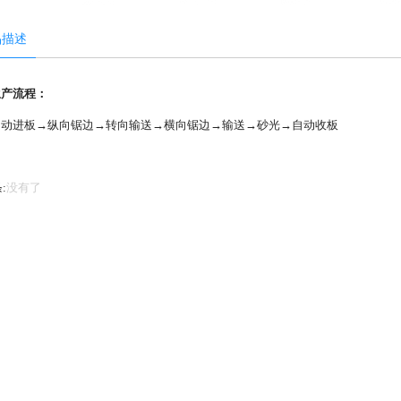
品描述
生产流程：
自动进板→纵向锯边→转向输送→横向锯边→输送→砂光→自动收板
:
没有了