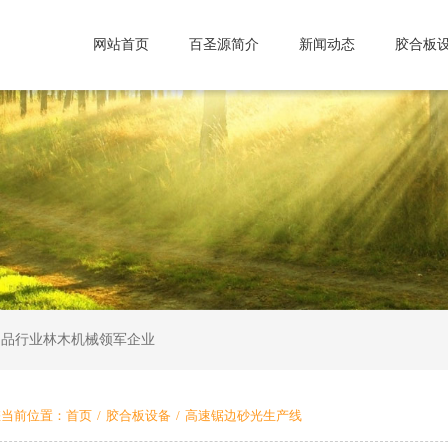
网站首页
百圣源简介
新闻动态
胶合板
制品行业林木机械领军企业
您当前位置：
首页
/
胶合板设备
/
高速锯边砂光生产线