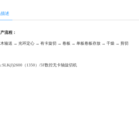
品描述
生产流程：
木输送 → 光环定心 → 有卡旋切 → 卷板 → 单板卷板存放 → 干燥 → 剪切
:
SLK(J)2600（1350）/5F数控无卡轴旋切机