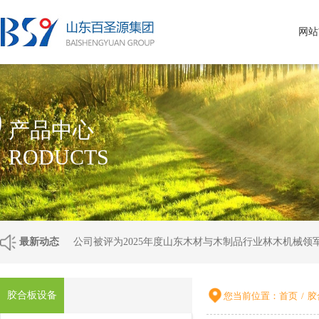
网站
P
产品中心
RODUCTS
最新动态
公司被评为2025年度山东木材与木制品行业林木机械领
胶合板设备
您当前位置：
首页
/
胶