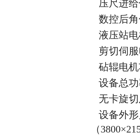
压尺进给伺
数控后角伺
液压站电
剪切伺服
砧辊电机
设备总功率
无卡旋切
设备外形尺寸
（3800×21