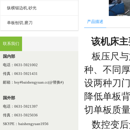
纵横锯边机,砂光
产品描述
单板刨切,磨刀
该机床主
联系我们
板压尺与
国内部
电话：0631-5921002
种、不同
传真：0631-5921431
设两种刀
邮箱：bsy#baishengyuan.cc(@替换#)
降低单板
国外部
电话：0631-5921397
切单板质
传真：0631-5925036
数控变后
SKYPE：baishengyuan1956