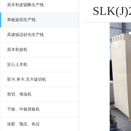
原木剥皮锯断生产线
SLK(
单板旋切生产线
高速锯边砂光生产线
原木剥皮机
定心上木机
双卡,单卡,无卡旋切机
剪切、堆垛机
干燥、中板拼板机
涂胶、预压、热压