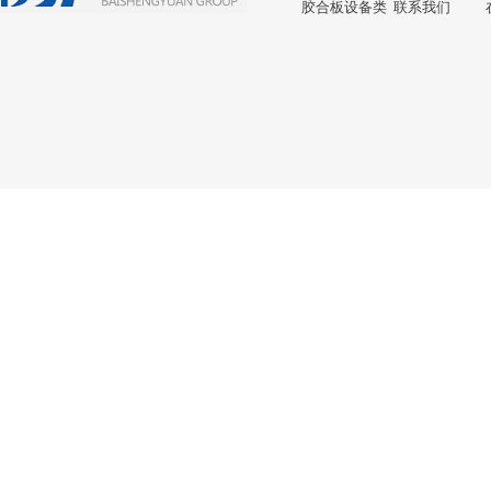
胶合板设备类
联系我们