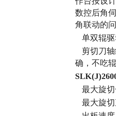
作台按设
数控后角
角联动的
单双辊驱
剪切刀轴
确，不吃
SLK(J)
最大旋切
最大旋切
出板速度